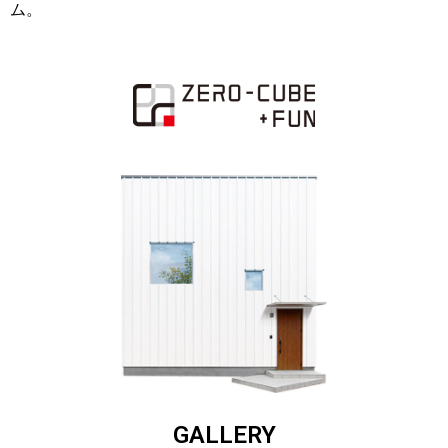
ム。
GALLERY