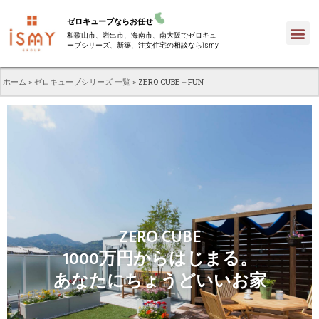
ゼロキューブならお任せ
和歌山市、岩出市、海南市、南大阪でゼロキュ
ーブシリーズ、新築、注文住宅の相談ならismy
ホーム
»
ゼロキューブシリーズ 一覧
»
ZERO CUBE＋FUN
ZERO CUBE
1000万円からはじまる。
あなたにちょうどいいお家