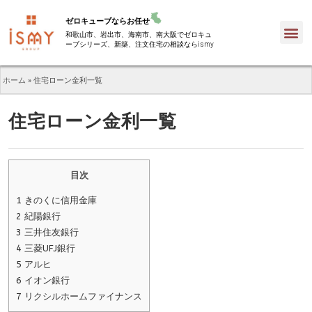
ゼロキューブならお任せ
和歌山市、岩出市、海南市、南大阪でゼロキュ
ーブシリーズ、新築、注文住宅の相談ならismy
ホーム
»
住宅ローン金利一覧
住宅ローン金利一覧
目次
1
きのくに信用金庫
2
紀陽銀行
3
三井住友銀行
4
三菱UFJ銀行
5
アルヒ
6
イオン銀行
7
リクシルホームファイナンス