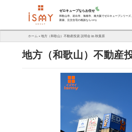
ゼロキューブならお任せ
和歌山市、岩出市、海南市、南大阪でゼロキューブシリーズ
新築、注文住宅の相談ならismy
ホーム
»
地方（和歌山）不動産投資 説明会 in 秋葉原
地方（和歌山）不動産投資