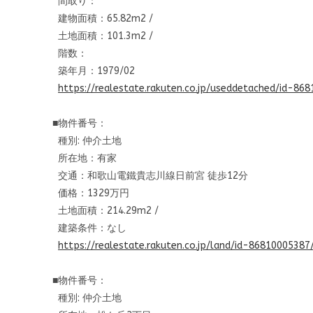
間取り：
建物面積：65.82m2 /
土地面積：101.3m2 /
階数：
築年月：1979/02
https://realestate.rakuten.co.
jp/useddetached/id-868
■物件番号：
種別: 仲介土地
所在地：有家
交通：和歌山電鐵貴志川線日前宮 徒歩12分
価格：1329万円
土地面積：214.29m2 /
建築条件：なし
https://realestate.rakuten.co.
jp/land/id-86810005387
■物件番号：
種別: 仲介土地