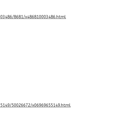
003486/86
81/x486810003486.html
55149/500
26672/x06969655149.html