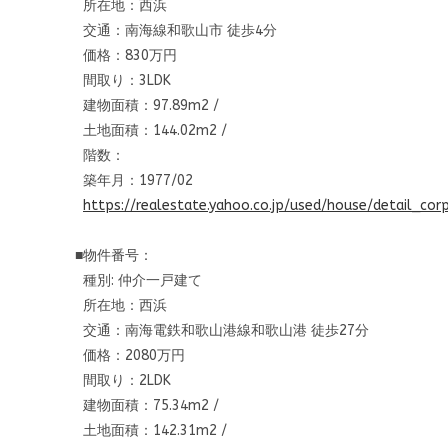
所在地：西浜
交通：南海線和歌山市 徒歩4分
価格：830万円
間取り：3LDK
建物面積：97.89m2 /
土地面積：144.02m2 /
階数：
築年月：1977/02
https://realestate.yahoo.co.jp
/used/house/detail_cor
■物件番号：
種別: 仲介一戸建て
所在地：西浜
交通：南海電鉄和歌山港線和歌山港 徒歩27分
価格：2080万円
間取り：2LDK
建物面積：75.34m2 /
土地面積：142.31m2 /