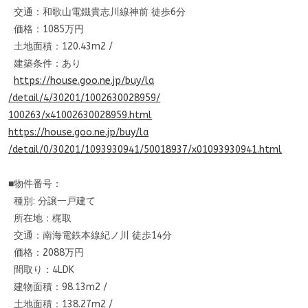
交通：和歌山電鐵貴志川線神前 徒歩6分
価格：1085万円
土地面積：120.43m2 /
建築条件：あり
https://house.goo.ne.jp/buy/la
/detail/4/30201/1002630028959/
100263/x41002630028959.html
https://house.goo.ne.jp/buy/la
/detail/0/30201/1093930941/500
18937/x01093930941.html
■物件番号：
種別: 分譲一戸建て
所在地：梶取
交通：南海電鉄本線紀ノ川 徒歩14分
価格：2088万円
間取り：4LDK
建物面積：98.13m2 /
土地面積：138.27m2 /