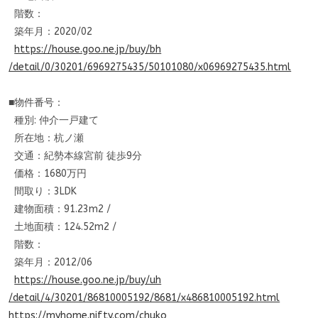
階数：
築年月：2020/02
https://house.goo.ne.jp/buy/bh
/detail/0/30201/6969275435/501
01080/x06969275435.html
■物件番号：
種別: 仲介一戸建て
所在地：杭ノ瀬
交通：紀勢本線宮前 徒歩9分
価格：1680万円
間取り：3LDK
建物面積：91.23m2 /
土地面積：124.52m2 /
階数：
築年月：2012/06
https://house.goo.ne.jp/buy/uh
/detail/4/30201/86810005192/86
81/x486810005192.html
https://myhome.nifty.com/chuko