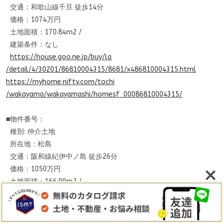
交通：和歌山線千旦 徒歩14分
価格：1074万円
土地面積：170.84m2 /
建築条件：なし
https://house.goo.ne.jp/buy/la
/detail/4/30201/86810004315/86
81/x486810004315.html
https://myhome.nifty.com/tochi
/wakayama/wakayamashi/homesf_
00086810004315/
■物件番号：
種別: 仲介土地
所在地：松島
交通：阪和線紀伊中ノ島 徒歩26分
価格：1050万円
土地面積：166.99m2 /
建築条件：なし
https://house.goo.ne.jp/buy/la
/detail/4/30201/86810004992/86
81/x486810004992.html