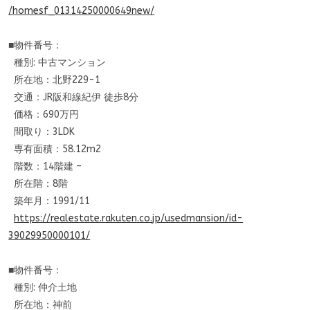
/homesf_01314250000649new/
■物件番号：
種別: 中古マンション
所在地：北野229-1
交通：JR阪和線紀伊 徒歩8分
価格：690万円
間取り：3LDK
専有面積：58.12m2
階数：14階建 –
所在階：8階
築年月：1991/11
https://realestate.rakuten.co.
jp/usedmansion/id-
390299500001
01/
■物件番号：
種別: 仲介土地
所在地：神前