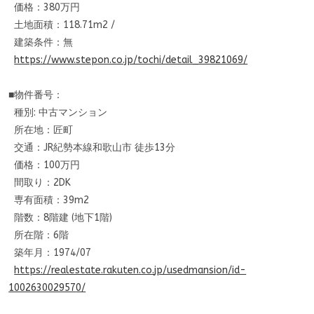
価格：380万円
土地面積：118.71m2 /
建築条件：無
https://www.stepon.co.jp/tochi
/detail_39821069/
■物件番号：
種別: 中古マンション
所在地：匠町
交通：JR紀勢本線和歌山市 徒歩13分
価格：100万円
間取り：2DK
専有面積：39m2
階数：8階建 (地下1階)
所在階：6階
築年月：1974/07
https://realestate.rakuten.co.
jp/usedmansion/id-
100263002957
0/