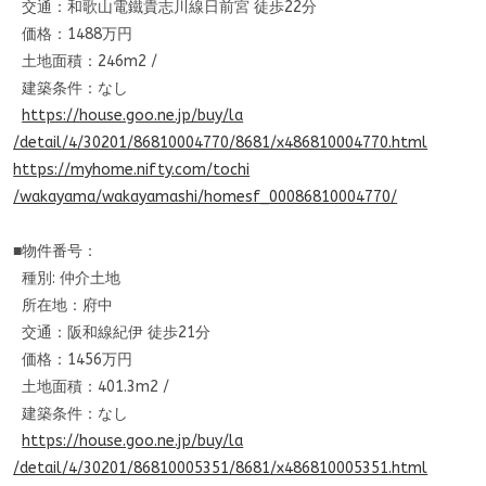
交通：和歌山電鐵貴志川線日前宮 徒歩22分
価格：1488万円
土地面積：246m2 /
建築条件：なし
https://house.goo.ne.jp/buy/la
/detail/4/30201/86810004770/86
81/x486810004770.html
https://myhome.nifty.com/tochi
/wakayama/wakayamashi/homesf_
00086810004770/
■物件番号：
種別: 仲介土地
所在地：府中
交通：阪和線紀伊 徒歩21分
価格：1456万円
土地面積：401.3m2 /
建築条件：なし
https://house.goo.ne.jp/buy/la
/detail/4/30201/86810005351/86
81/x486810005351.html