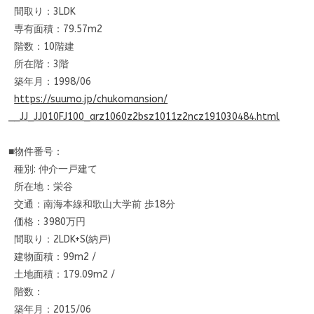
間取り：3LDK
専有面積：79.57m2
階数：10階建
所在階：3階
築年月：1998/06
https://suumo.jp/chukomansion/
__JJ_JJ010FJ100_arz1060z2bsz10
11z2ncz191030484.html
■物件番号：
種別: 仲介一戸建て
所在地：栄谷
交通：南海本線和歌山大学前 歩18分
価格：3980万円
間取り：2LDK+S(納戸)
建物面積：99m2 /
土地面積：179.09m2 /
階数：
築年月：2015/06