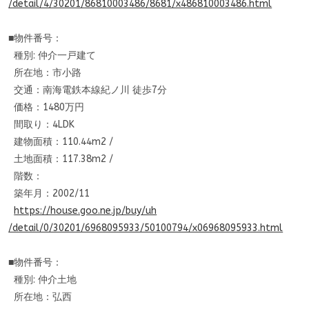
/detail/4/30201/86810003486/86
81/x486810003486.html
■物件番号：
種別: 仲介一戸建て
所在地：市小路
交通：南海電鉄本線紀ノ川 徒歩7分
価格：1480万円
間取り：4LDK
建物面積：110.44m2 /
土地面積：117.38m2 /
階数：
築年月：2002/11
https://house.goo.ne.jp/buy/uh
/detail/0/30201/6968095933/501
00794/x06968095933.html
■物件番号：
種別: 仲介土地
所在地：弘西