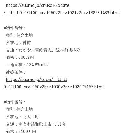
https://suumo.jp/chukoikkodate
/__JJ_JJ010FJ100_arz1060z2bsz1
021z2ncz188531433.html
■物件番号：
種別: 仲介土地
所在地：神前
交通：わかやま電鉄貴志川線神前 歩6分
価格：600万円
土地面積：124.83m2 /
建築条件：
https://suumo.jp/tochi/__JJ_JJ
010FJ100_arz1060z2bsz1030z2ncz
192075165.html
■物件番号：
種別: 仲介土地
所在地：北大工町
交通：南海本線和歌山市 歩11分
価格：2100万円