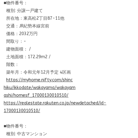
■物件番号：
種別: 分譲一戸建て
所在地：東高松2丁目87-11他
交通：JR紀勢本線宮前
価格：2032万円
間取り：-
建物面積： /
土地面積：172.29m2 /
階数：
築年月：令和元年12月予定 4区画
https://myhome.nifty.com/shinc
hiku/ikkodate/wakayama/wakayam
ashi/homesf_17000130010510/
https://realestate.rakuten.co.
jp/newdetached/id-
170001300105
10/
■物件番号：
種別: 中古マンション