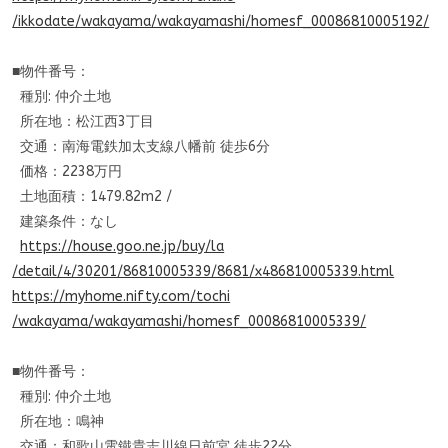
/ikkodate/wakayama/wakayamashi
/homesf_00086810005192/
■物件番号：
種別: 仲介土地
所在地：松江西3丁目
交通：南海電鉄加太支線八幡前 徒歩6分
価格：2238万円
土地面積：1479.82m2 /
建築条件：なし
https://house.goo.ne.jp/buy/la
/detail/4/30201/86810005339/86
81/x486810005339.html
https://myhome.nifty.com/tochi
/wakayama/wakayamashi/homesf_
00086810005339/
■物件番号：
種別: 仲介土地
所在地：鳴神
交通：和歌山電鐵貴志川線日前宮 徒歩22分