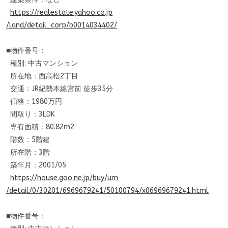
https://realestate.yahoo.co.jp
/land/detail_corp/b0014034402/
■物件番号：
種別: 中古マンション
所在地：西高松2丁目
交通：JR紀勢本線宮前 徒歩35分
価格：1980万円
間取り：3LDK
専有面積：80.82m2
階数：5階建
所在階：3階
築年月：2001/05
https://house.goo.ne.jp/buy/um
/detail/0/30201/6969679241/501
00794/x06969679241.html
■物件番号：