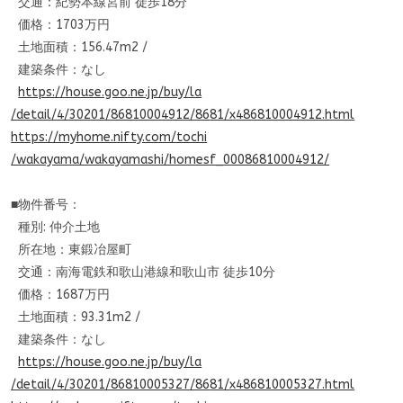
交通：紀勢本線宮前 徒歩18分
価格：1703万円
土地面積：156.47m2 /
建築条件：なし
https://house.goo.ne.jp/buy/la
/detail/4/30201/86810004912/86
81/x486810004912.html
https://myhome.nifty.com/tochi
/wakayama/wakayamashi/homesf_
00086810004912/
■物件番号：
種別: 仲介土地
所在地：東鍛冶屋町
交通：南海電鉄和歌山港線和歌山市 徒歩10分
価格：1687万円
土地面積：93.31m2 /
建築条件：なし
https://house.goo.ne.jp/buy/la
/detail/4/30201/86810005327/86
81/x486810005327.html