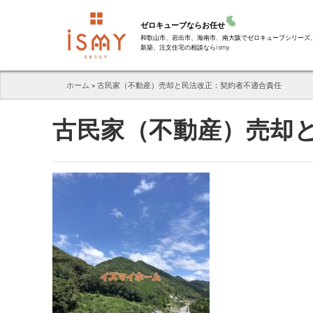
ゼロキューブならお任せ
和歌山市、岩出市、海南市、南大阪でゼロキューブシリーズ
新築、注文住宅の相談ならismy
ホーム
»
古民家（不動産）売却と民法改正：契約者不適合責任
古民家（不動産）売却