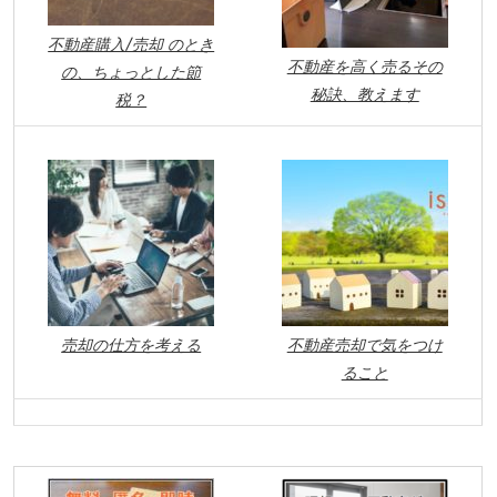
不動産購入/売却 のとき
不動産を高く売るその
の、ちょっとした節
秘訣、教えます
税？
売却の仕方を考える
不動産売却で気をつけ
ること