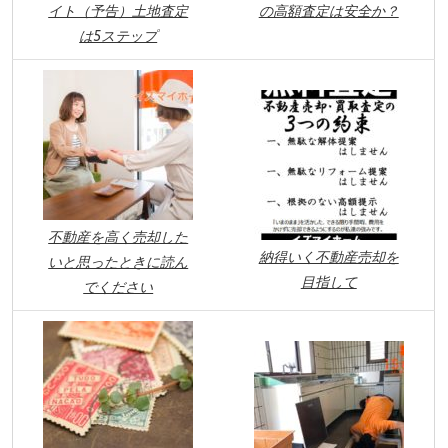
イト（予告）土地査定
の高額査定は安全か？
は5ステップ
不動産を高く売却した
納得いく不動産売却を
いと思ったときに読ん
目指して
でください