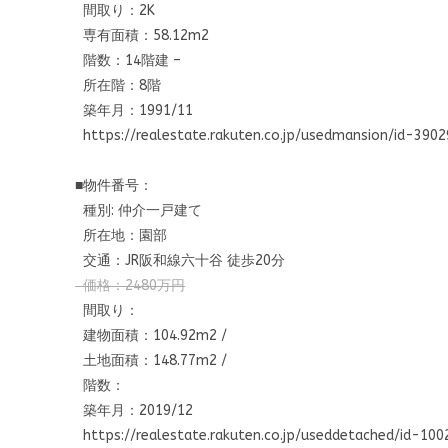
間取り：2K
専有面積：58.12m2
階数：14階建 –
所在階：8階
築年月：1991/11
https://realestate.rakuten.co.
jp/usedmansion/id-390
■物件番号：
種別: 仲介一戸建て
所在地：園部
交通：JR阪和線六十谷 徒歩20分
価格：2480万円
間取り：
建物面積：104.92m2 /
土地面積：148.77m2 /
階数：
築年月：2019/12
https://realestate.rakuten.co.
jp/useddetached/id-100